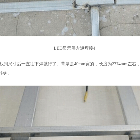
LED显示屏方通焊接4
找到尺寸后一直往下焊就行了。背条是
40mm
宽的，长度为
2374mm
左右
挂钩。