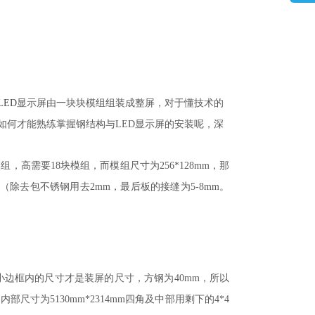
LED
显示屏由一块块模组组装成整屏，对于懂技术的
如何才能熟练掌握钢结构与
LED
显示屏的安装呢，
深
模组，高需要
18
块模组，而模组尺寸为
256*128mm
，那
（除去包不锈钢用去
2mm
，最后板的接缝为
5-8mm
。
小边框内的尺寸才是装屏的尺寸，方钢为
40mm
，所以
的内部尺寸为
5130mm*2314mm
四角及中部用剩下的
4*4