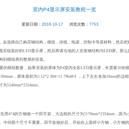
室内P4显示屏安装教程一览
更新日期：
2018-10-17
浏览次数：
7753
，会选择自己购买钢结构，模组，排线，电源，控制卡等原材料，然后把
愿买组装好的
LED
显示屏，然后再请当地的人安装钢结构与
LED
屏。那么
结构到模组再到整屏的安装。
要的模组数量，如果安装的屏体为
P4
室内全彩
LED
显示屏，长需要
20
块
2304mm
，屏体面积为
5.12*2.304=11.79648
┫，上下左右各加
10mm
的边框
寸为
5140mm*2324mm
。
，先用
4*4
的方钢做一个田字架，大边框的尺寸为
5170mm*2354mm
，因为
。中间那个尺寸不重要。田字架做好后，开始在上面焊小方钢，小方钢