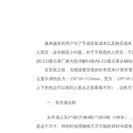
越来越多的用户为了节省安装成本以及购买成本
人而言，这些都是小问题，对于不熟悉的人而言，宁
圳
LED
显示屏厂家
为您详解P4室内LED显示屏从钢
在安装之前，先根据要安装的长和宽来计算所需
么显示屏的长为：
256*20=5120mm
，宽为：
128*18=
上下的包边可以留到上面从正面看看不到），边框尺
一、首先做边框
从市场上买
4*4
的方钢
4
根
2*2
的
4
根（
6
米长）
是这个尺寸。焊的时候用钢角尺尽可能的焊好
90
度角